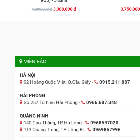
RQ5) - 5 cánh
3,380,000 đ
3,750,000
4,380,000 đ
MIỀN BẮC
HÀ NỘI
92 Hoàng Quốc Việt, Q.Cầu Giấy -
0915.211.887
HẢI PHÒNG
Số 257 Tô hiệu Hải Phòng -
0966.687.348
QUẢNG NINH
140 Cao Thắng, TP Hạ Long -
0968597020
113 Quang Trung, TP Uông Bí -
0969857996