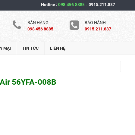
098 456 8885
-
Hotline :
0915.211.887
BÁN HÀNG
BẢO HÀNH
098 456 8885
0915.211.887
N MẠI
TIN TỨC
LIÊN HỆ
 Air 56YFA-008B