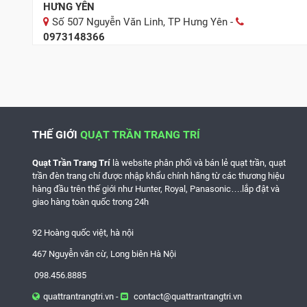
HƯNG YÊN
Số 507 Nguyễn Văn Linh, TP Hưng Yên -
0973148366
BẮC NINH
29 Nguyễn Trãi, TP Bắc Ninh -
0979.677.764
NAM ĐỊNH
377 Trường chinh, TP Nam Định -
0979.666.142
THẾ GIỚI
QUẠT TRẦN TRANG TRÍ
HÀ NAM
Quạt Trần Trang Trí
là website phân phối và bán lẻ quạt trần, quạt
95 Lê Công Thanh, TP Phủ Lý -
0979 795 483
trần đèn trang chí được nhập khẩu chính hãng từ các thương hiệu
hàng đầu trên thế giới như
Hunter, Royal, Panasonic
….lắp đật và
THÁI BÌNH
giao hàng toàn quốc trong 24h
Kho hàng thái bình -
0979666142
92 Hoàng quốc việt, hà nội
BẮC GIANG
467 Nguyễn văn cừ, Long biên Hà Nội
73 Hùng Vương, TP Bắc Giang -
0987 786 515
098.456.8885
NINH BÌNH
quattrantrangtri.vn -
contact@quattrantrangtri.vn
151 Lương Văn Thăng, TP Ninh Bình -
0965022034