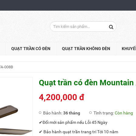
QUẠT TRẦN CÓ ĐÈN
QUẠT TRẦN KHÔNG ĐÈN
KHUYẾ
YFA-008B
Quạt trần có đèn Mountain
4,200,000 đ
Bảo hành:
36 tháng
Tình trạng:
Còn hàng
✔Đổi mới sản phẩm nếu Lỗi 45 Ngày
✔ Bảo hành quạt trần trang trí Tới 10 năm