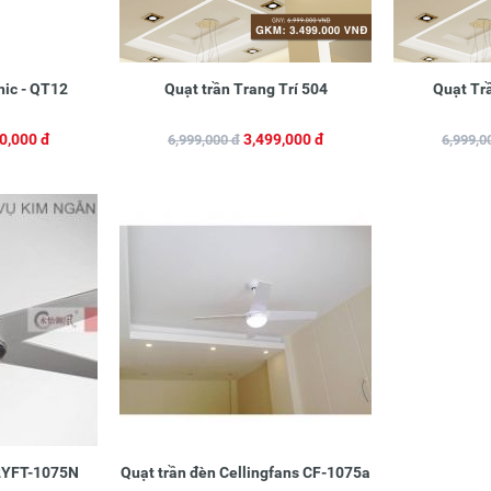
nic - QT12
Quạt trần Trang Trí 504
Quạt Trầ
0,000 đ
3,499,000 đ
6,999,000 đ
6,999,0
52YFT-1075N
Quạt trần đèn Cellingfans CF-1075a