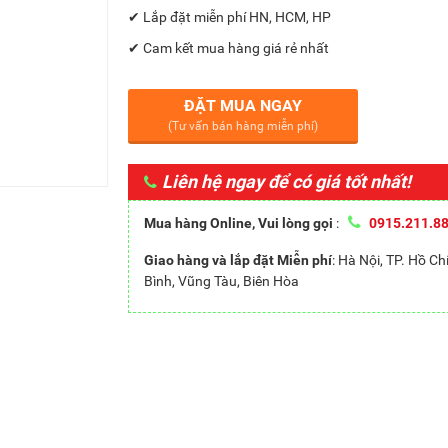
✔ Lắp đặt miễn phí HN, HCM, HP
✔ Cam kết mua hàng giá rẻ nhất
ĐẶT MUA NGAY
(Tư vấn bán hàng miễn phí)
Liên hệ ngay để có giá tốt nhất!
Mua hàng Online, Vui lòng gọi
:
0915.211.8
Giao hàng và lắp đặt Miễn phí
: Hà Nội, TP. Hồ C
Bình, Vũng Tàu, Biên Hòa