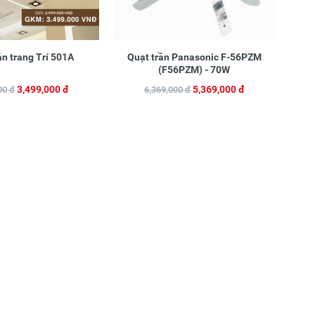
n trang Trí 501A
Quạt trần Panasonic F-56PZM
(F56PZM) - 70W
3,499,000 đ
5,369,000 đ
00 đ
6,369,000 đ