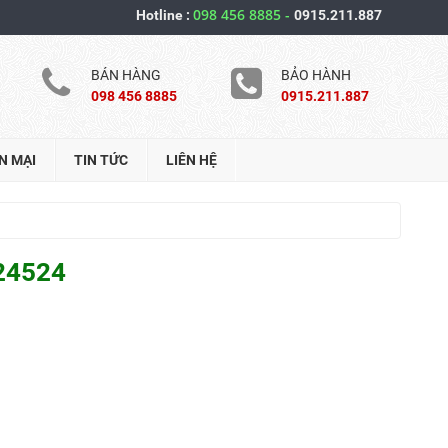
098 456 8885
-
Hotline :
0915.211.887
BÁN HÀNG
BẢO HÀNH
098 456 8885
0915.211.887
N MẠI
TIN TỨC
LIÊN HỆ
24524