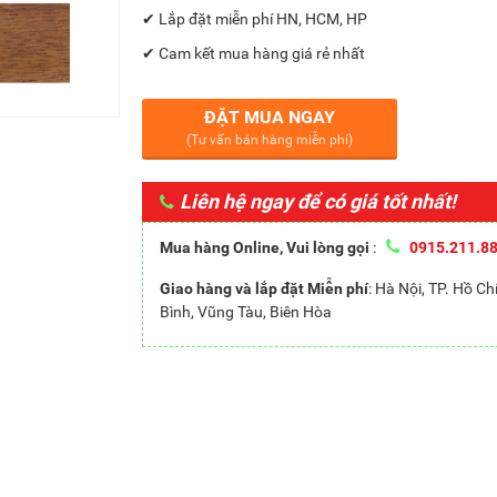
✔ Lắp đặt miễn phí HN, HCM, HP
✔ Cam kết mua hàng giá rẻ nhất
ĐẶT MUA NGAY
(Tư vấn bán hàng miễn phí)
Liên hệ ngay để có giá tốt nhất!
Mua hàng Online, Vui lòng gọi
:
0915.211.8
Giao hàng và lắp đặt Miễn phí
: Hà Nội, TP. Hồ C
Bình, Vũng Tàu, Biên Hòa