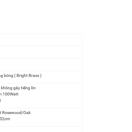
 bóng ( Bright Brass )
 không gây tiếng ồn
ện 100Watt
)
ặt Rosewood/Oak
 132cm