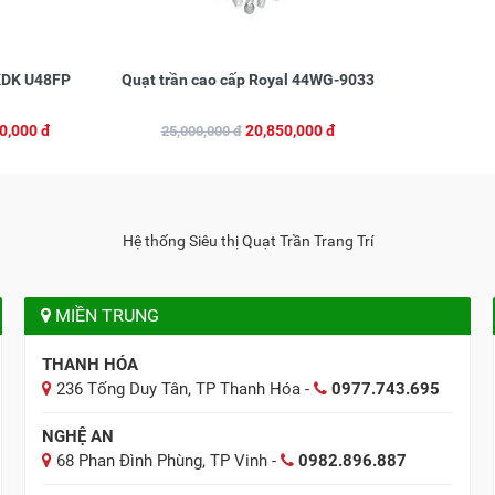
 KDK U48FP
Quạt trần cao cấp Royal 44WG-9033
0,000 đ
20,850,000 đ
25,000,000 đ
Hệ thống Siêu thị Quạt Trần Trang Trí
MIỀN TRUNG
THANH HÓA
236 Tống Duy Tân, TP Thanh Hóa -
0977.743.695
NGHỆ AN
68 Phan Đình Phùng, TP Vinh -
0982.896.887