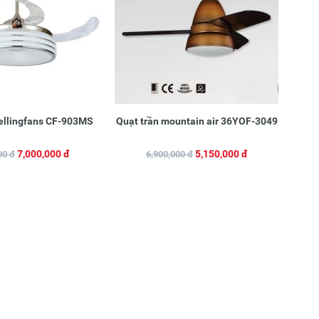
ellingfans CF-903MS
Quạt trần mountain air 36YOF-3049
7,000,000 đ
5,150,000 đ
00 đ
6,900,000 đ