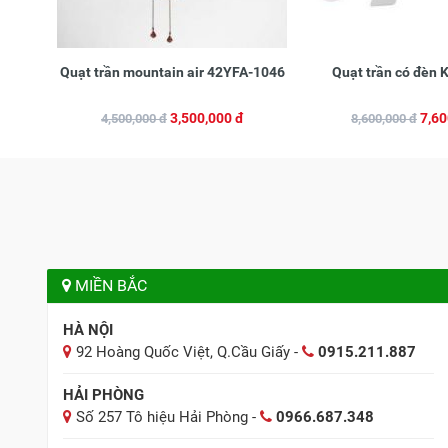
Quạt trần mountain air 42YFA-1046
Quạt trần có đèn
3,500,000 đ
7,60
4,500,000 đ
8,600,000 đ
MIỀN BẮC
HÀ NỘI
92 Hoàng Quốc Việt, Q.Cầu Giấy -
0915.211.887
HẢI PHÒNG
Số 257 Tô hiệu Hải Phòng -
0966.687.348