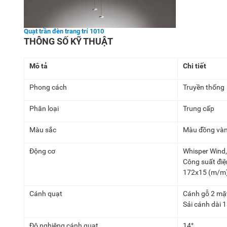
Quạt trần đèn trang trí 1010
THÔNG SỐ KỸ THUẬT
Mô tả
Chi tiết
Phong cách
Truyền thống
Phân loại
Trung cấp
Màu sắc
Màu đồng vàng
Động cơ
Whisper Wind,
Công suất đi
172x15 (m/m
Cánh quạt
Cánh gỗ 2 m
Sải cánh dài
Độ nghiêng cánh quạt
14°