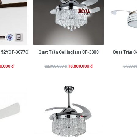
ir 52YOF-3077C
Quạt Trần Cellingfans CF-3300
Quạt Trần C
0,000 đ
18,800,000 đ
22,000,000 đ
8,980,0