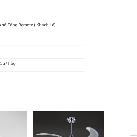
p số.Tặng Remote ( Khách Lẻ)
,5tr/1 bộ