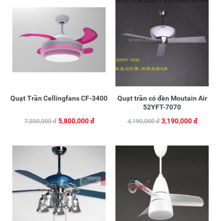
Quạt Trần Cellingfans CF-3400
Quạt trần có đèn Moutain Air
52YFT-7070
5,800,000 đ
3,190,000 đ
7,500,000 đ
4,190,000 đ