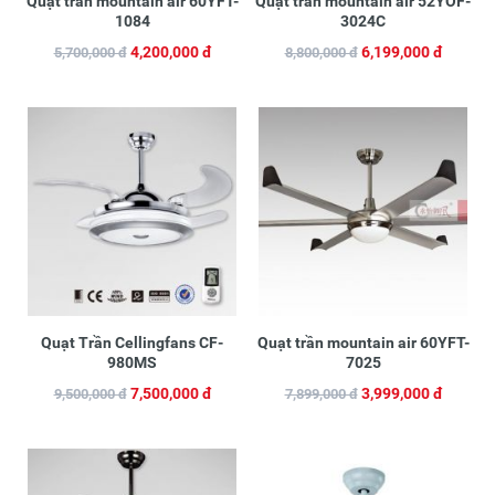
Quạt trần mountain air 60YFT-
Quạt trần mountain air 52YOF-
1084
3024C
4,200,000 đ
6,199,000 đ
5,700,000 đ
8,800,000 đ
Quạt Trần Cellingfans CF-
Quạt trần mountain air 60YFT-
980MS
7025
7,500,000 đ
3,999,000 đ
9,500,000 đ
7,899,000 đ